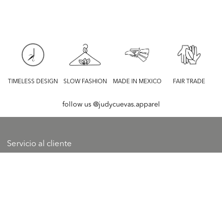
TIMELESS DESIGN
SLOW FASHION
MADE IN MEXICO
FAIR TRADE
follow us
@judycuevas.apparel
Servicio al cliente
Guía de tallas
Contacto
FAQ’s
Información general