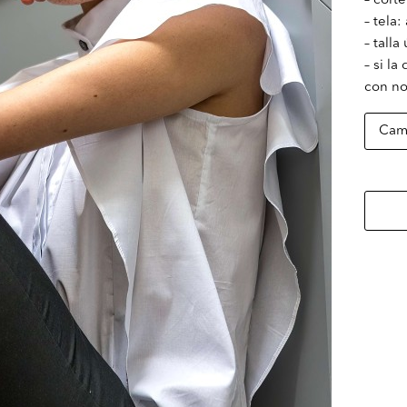
– corte
– tela
– talla
– si la
con no