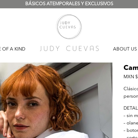
BÁSICOS ATEMPORALES Y EXCLUSIVOS
 OF A KIND
ABOUT US
Cam
MXN $
Clásic
person
DETAL
– sin 
– olan
– boto