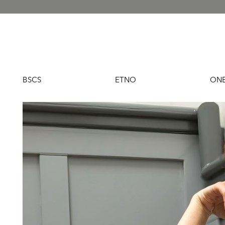
BSCS
ETNO
ONE