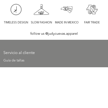
TIMELESS DESIGN
SLOW FASHION
MADE IN MEXICO
FAIR TRADE
follow us
@judycuevas.apparel
Servicio al cliente
Guía de tallas
Contacto
FAQ’s
Información general
Términos y condiciones
Políticas de cambio